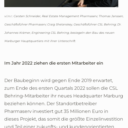
v.l.n.r.: Carsten Schneider, Real Estate Management Pharmaserv; Thomas Janssen,
Geschäftsführer Pharmaserv;
Craig Shelanskey, Geschäftsführer CSL Behring
; Dr.
Johannes Krämer, Engineering CSL Behring, besiegeln den Bau des neuen
Marburger Hauptquartiers mit ihrer Unterschrift.
Im Jahr 2022 ziehen die ersten Mitarbeiter ein
Der Baubeginn wird gegen Ende 2019 erwartet,
zum Ende des ersten Quartals 2022 sollen die CSL
Behring-Mitarbeiter ihr neues Headquarter Marburg
beziehen können. Der Standortbetreiber
Pharmaserv investiert gut 35 Millionen Euro in
dieses Projekt, das somit die größte Einzelinvestition
und Teil einer zukunfts- und kundenorientierten