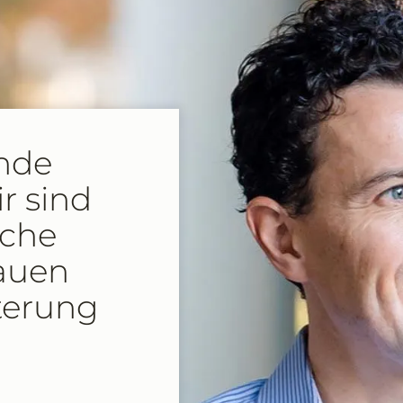
nde
r sind
uche
auen
terung