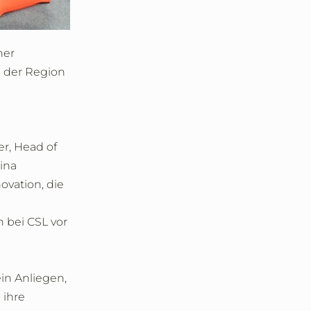
her
 der Region
n
r, Head of
ina
ovation, die
 bei CSL vor
in Anliegen,
 ihre