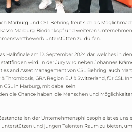
ch Marburg und CSL Behring freut sich als Möglichmac
arkasse Marburg-Biedenkopf und weiteren Unternehmen
ehmenswettbewerb unterstützen zu dürfen.
s Halbfinale am 12. September 2024 dar, welches in de
stattfinden wird. In der Jury wird neben Johannes Kräme
ilities and Asset Management von CSL Behring, auch Mart
 & Thrombosis, GRA Region EU & Switzerland, für CSL Inn
CSL in Marburg, mit dabei sein.
den die Chance haben, die Menschen und Möglichkeiten
n Bestandteilen der Unternehmensphilosophie ist es uns e
 unterstützen und jungen Talenten Raum zu bieten, um