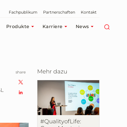
Fachpublikum
Partnerschaften
Kontakt
Produkte
Karriere
News
Mehr dazu
share
SL
#QualityofLife: