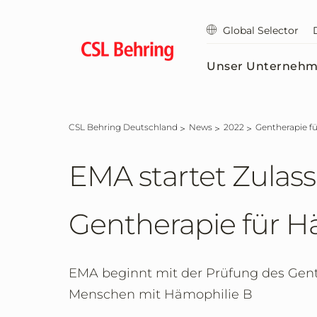
Zum
Hauptinhalt
Global Selector
springen
Unser Unterneh
CSL Behring Deutschland
News
2022
Gentherapie f
EMA startet Zulas
Gentherapie für H
EMA beginnt mit der Prüfung des Gen
Menschen mit Hämophilie B