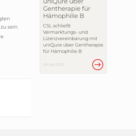
uniQure über
Gentherapie für
Hämophilie B
gten
CSL schließt
zu sein.
Vermarktungs- und
re
Lizenzvereinbarung mit
uniQure über Gentherapie
für Hämophilie B
06 Mai 2021