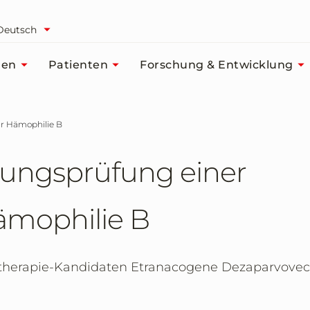
Deutsch
men
Patienten
Forschung & Entwicklung
ür Hämophilie B
sungsprüfung einer
ämophilie B
therapie-Kandidaten Etranacogene Dezaparvovec