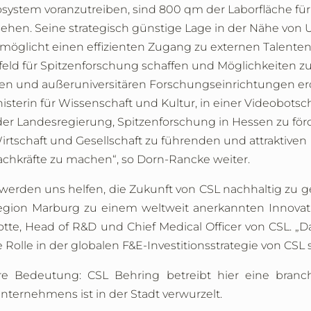
osystem voranzutreiben, sind 800 qm der Laborfläche für
ehen. Seine strategisch günstige Lage in der Nähe von U
möglicht einen effizienten Zugang zu externen Talenten
ld für Spitzenforschung schaffen und Möglichkeiten zu
en und außeruniversitären Forschungseinrichtungen erö
terin für Wissenschaft und Kultur, in einer Videobotsch
der Landesregierung, Spitzenforschung in Hessen zu för
schaft und Gesellschaft zu führenden und attraktiven
Fachkräfte zu machen“, so Dorn-Rancke weiter.
erden uns helfen, die Zukunft von CSL nachhaltig zu g
 Region Marburg zu einem weltweit anerkannten Innova
notte, Head of R&D und Chief Medical Officer von CSL. „
olle in der globalen F&E-Investitionsstrategie von CSL s
e Bedeutung: CSL Behring betreibt hier eine branc
nternehmens ist in der Stadt verwurzelt.