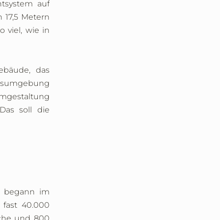
ntsystem auf
 17,5 Metern
viel, wie in
ebäude, das
beitsumgebung
mgestaltung
„Das soll die
g begann im
 fast 40.000
äche und 800