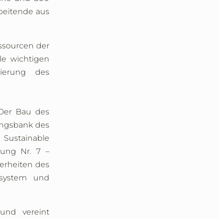
rbeitende aus
ssourcen der
le wichtigen
mierung des
 Der Bau des
ungsbank des
 Sustainable
lung Nr. 7 –
erheiten des
rsystem und
und vereint