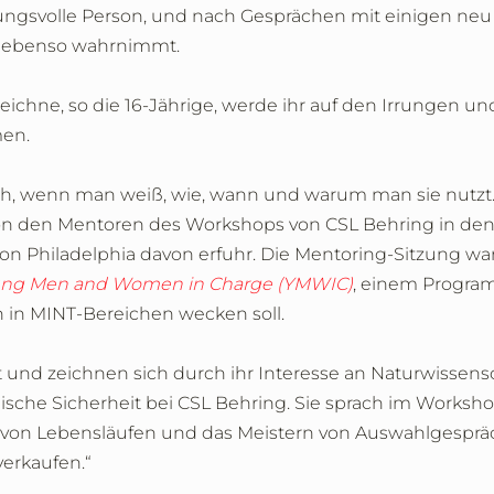
wortungsvolle Person, und nach Gesprächen mit einigen
ie ebenso wahrnimmt.
szeichne, so die 16-Jährige, werde ihr auf den Irrungen u
en.
ch, wenn man weiß, wie, wann und warum man sie nutzt. R
e von den Mentoren des Workshops von CSL Behring in d
 Philadelphia davon erfuhr. Die Mentoring-Sitzung war 
ng Men and Women in Charge (YMWIC)
, einem Progra
 in MINT-Bereichen wecken soll.
t und zeichnen sich durch ihr Interesse an Naturwissensc
inische Sicherheit bei CSL Behring. Sie sprach im Worksh
n von Lebensläufen und das Meistern von Auswahlgespräc
verkaufen.“