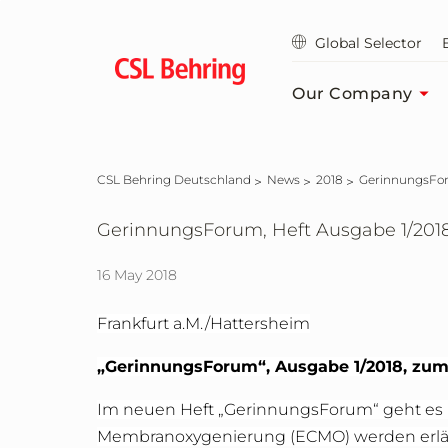
Jump
to
Global Selector
main
content
Our Company
CSL Behring Deutschland
News
2018
GerinnungsF
GerinnungsForum, Heft Ausgabe 1/201
16 May 2018
Frankfurt a.M./Hattersheim
„GerinnungsForum“, Ausgabe 1/2018, z
Im neuen Heft „GerinnungsForum“ geht es u
Membranoxygenierung (ECMO) werden erläute